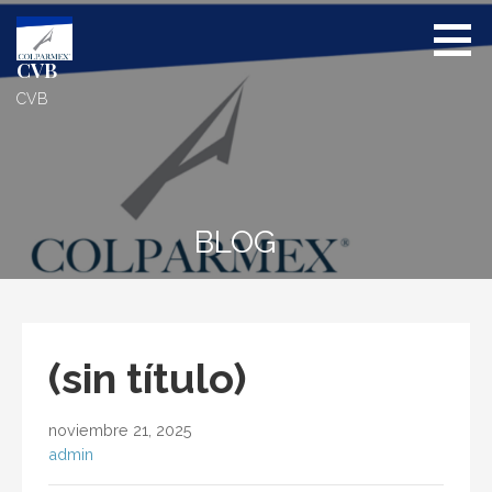
Saltar
al
contenido
CVB
CVB
BLOG
(sin título)
noviembre 21, 2025
admin